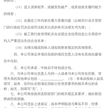
销执照；
（
1
1
）进入清算程序，或被宣告破产，或其他丧失履约能力
的情形；
（
1
2
）在最近三年内发生重大质量问题（以相关行业主管部
门的行政处罚决定或司法机关出具的有关法律文书为准）；
（
1
3
）被工商行政管理机关在全国企业信用信息公示系统中
列入严重违法失信企业名单；
（
1
4
）法律法规或投标人须知前附表规定的其他情形。
四、本公司保证本项目拟派的项目负责人没有在其他在建项
目中任职。
五、本公司承诺，中标后不转包或分包。
六、与本公司单位负责人为同一人或者与本公司存在控股、管
理关系的其他单位包括：
。（注：本条由投标人如实
填写，如有，应列出全部满足招标公告资质要求的相关单位的名
称；如无，则填写
“无”。）
七、本公司将按政府及防疫部门的相关规定及要求，做好新冠
肺炎防疫措施。
八、本公司违反上述保证，或本声明陈述与事实不符，经查