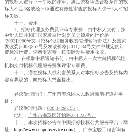
的投标人进行下一阶段的评审。
满足资格审查合格条件的投
标人不足
3
名或经评审通过有效性审查的投标
人少于
3人时招
标失败。
十一、费用
：
1、
招标代理服务费及评审专家费：由中标人支付，
按
中华人民共和国国家发展计划委员会颁发的计价格
[2002]1980号文《招标代理服务收费管理暂行办法》及国家
发改委[2003]857号及发改价格[2011]534号文件中规定的计
费标准计费
。
评审
专家费，
按实际发生费用收取。
2、在领取中标通知书前，由中标人一次性向招标代理
机构支付招标代理服务费和评审专家费。
十二、潜在投标人或利害关系人对本招标公告及招标内
容有异议的，向招标人书面提出。
异议受理部门：
广州市海珠区人民政府新港街道办事
处
；
异议受理电话：
020-34296155
；
地址：
广州市海珠区江怡路
223-227号
。
十二、本次招标公告在中国招标投标公共服务平台（网
址：
http://www.cebpubservice.com/
）、
广东宝骏工程咨询有