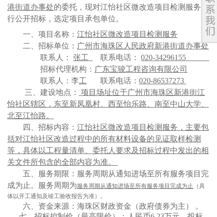
港街道办事处
的委托，
现
对
江怡社区微改造项目检测服务
进
行公开招标，选定项目承包单位。
一、项目名称：
江怡社区微改造项目检测服务
二、招标单位：
广州市海珠区人民政府新港街道办事处
联系人：
张工
联系电话：
020-34296155
招标代理机构：
广东宝骏工程咨询有限公司
联系人：
李
工
联系电话：
020-86537273
三、建设地点
：
项目场址位于广州市海珠区新港街江
怡社区辖区，东至新凤凰村、西至怡乐路、南至中山大学、
北至江怡路。
四、招标内容
：
江怡社区微改造项目检测服务
，
主要包
括对
江怡社区
改造过程中的所有材料设备的见证取样检测
等，具体以工程量清单、委托人要求及招标过程中发出的相
关文件所包含的全部内容为准。
五、
服务期限：服务周期从通知进场至所有服务项目完
成为止。服务周期为
服务周期从通知进场至所有服务项目完成为止
（具
体以开工通知及竣工验收报告为准）。
六、
资金来源：
海珠区财政资金（政府债券为主）
。
七、招标控制价（最高限价）：人民币
6.23
万
元。投标