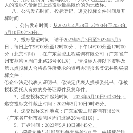
人的投标总价超过上述投标最高限价的为无效标。
八、公告发布时间、
投标登记、
递交投标文件时间及开
标时间
1、公告发布时间：
从
2023
年
4
月
28
日
12
时
00
分至
2023
年
5
月
10
日
9
时
30
分。
2、投标登记时间：
请于
2023
年
5
月
3
日
至
2023
年
5
月
5
日
，每日上午
9
时
0
0分
至
1
2
时
0
0分
，下午
14时
0
0分
至
1
7
时
0
0
分
（北京时间），在
广东宝骏工程咨询有限公司
（广东省广
州市荔湾区周门北路
26
号
401
房）
，请投标人持以下资料及
第九点投标人合格条件所要求的资料办理报名登记并购买招
标文件：
①企业法定代表人证明书、②法定代表人授权委托书、③被
授权委托人有效的身份证原件及复印件。
3、
递交投标文件起始时间
：
2023
年
5
月
10
日
9
时
30
分；
递交投标文件截止时间：
2023
年
5
月
10
日
9
时
45
分。
4、
递交投标文件地点：
广东宝骏工程咨询有限公司
（广东省广州市荔湾区周门北路
26
号
401
房）
。
5、开标时间：
2023
年
5
月
10
日
9
时
45
分。
6、招标文件与前期资料每套售价500 元，由招标代理