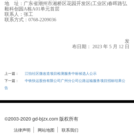
地
址：广东省潮州市湘桥区花园开发区
(
工业区
)
春晖路弘
毅科创园
A
栋
A01
单元首层
联系人：张工
联系方式：
0768-2209036
发
布
日期
：
202
3
年
5
月
12
日
上一篇：
江怡社区微改造项目检测服务中标候选人公示
下一篇：
中铁快运股份有限公司广州分公司公路运输服务项目招标结果公
告
©2003-2020 gd-bjzx.com 版权所有
法律声明
网站地图
联系我们