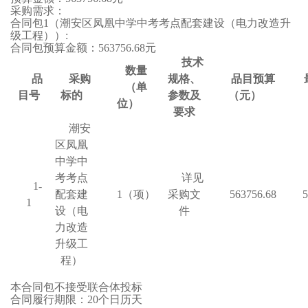
采购需求：
合同包
1
（
潮安区凤凰中学中考考点配套建设（电力改造升
级工程）
）
:
合同包预算金额：
563756.68
元
技术
数量
品
采购
规格、
品目预算
（单
目号
标的
参数及
（元）
位）
要求
潮安
区凤凰
中学中
考考点
详见
1-
配套建
1
（项）
采购文
563756.68
5
1
设（电
件
力改造
升级工
程）
本合同包不接受联合体投标
合同履行期限：
20
个日历天