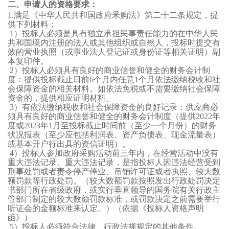
二、申请人的资格要求：
1.
满足《中华人民共和国政府釆购法》第二十二条规定，提
供下列材料：
1
）
投标人
必须是具有独立承担民事责任能力的在中华人民
共和国境内注册的法人或其他组织或自然人，投标时提交有
效的营业执照（或事业法人登记证或身份证等相关证明）副
本复印件。
2
）
投标人
必须具有良好的商业信誉和健全的财务会计制
度
：
提供投标截止日前
6个月内任意1个月依法缴纳税收和社
会保障资金的相关材料。如依法免税或不需要缴纳社会保障
资金的，提供相应证明材料。
3
）有依法
缴纳税收
和社会保障资金的良好记录
：
供应商必
须具有良好的商业信誉和健全的财务会计制度（提供
202
2
年
度或
202
3
年
1月至投标截止时间前（至少一个月份）的财务
状况报表（至少应包括利润表、资产负债表、现金流量表）
或基本开户行出具的资信证明）。
4
）
投标人
参加政府采购活动前三年内，在经营活动中没有
重大违法记录。重大违法记录，是指
投标人
因违法经营受到
刑事处罚或者责令停产停业、吊销许可证或者执照、较大数
额罚款等行政处罚。（较大数额罚款按照发出行政处罚决定
书部门所在省级政府，或实行垂直领导的国务院有关行政主
管部门制定的较大数额罚款标准，或罚款决定之前需要举行
听证会的金额标准来认定。）
（
依据《投标人资格声明
函》
）
5
）
投标人
必须符合法律、行政法规规定的其他条件
。