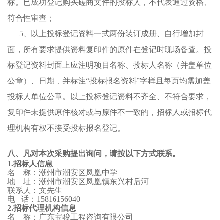
标。已成功登记购买磋商文件的
投标人
，不代表通过资格、
符合性审查；
5
、以上投标登记资料一式两份装订成册、自行增加
封
面
，所有要求提供资料复印件的原件在登记时现场备查。投
标登记资料封面上应注明项目名称、
投标人
名称（并盖单位
公章）、日期，并标注
“投标
报名
资料
”字样且每页均需加盖
投标人
单位公章。以上投标登记资料不齐全、不符合要求，
复印件未提供原件核对或与原件不一致的，
招标人
或
招标代
理机构
有权不接受
投标报名
登记。
八、凡对本次采购提出询问，请按以下方式联系。
1.
招标人
信息
名
称：
潮州市潮安区凤凰中学
地
址：
潮州市潮安区凤凰镇东兴村后河
联系人：文先生
电
话：
15816156040
2.
招标代理机构
信息
名
称：广东宝骏工程咨询有限公司