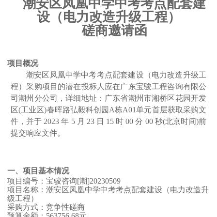
潮安区凤凰中学中考考点配套建
设（电力改造升级工程）
磋商邀请函
项目概况
潮安区凤凰中学中考考点配套建设（电力改造升级工
程）
采购项目的潜在投标人应在
广东宝骏工程咨询有限公
司
潮州分公司，详细地址：广东省潮州市湘桥区花园开发
区
(
工业区
)
春晖路弘毅科创园
A
栋
A01
单元
首层
获取采购文
件，并于
2023
年
5
月
23
日
15
时
00
分
00
秒
(
北京时间
)
前
提交响应文件
。
一、项目基本情况
项目
编号：
宝骏咨询
[
潮
]20230509
项目名称：
潮安区凤凰中学中考考点配套建设（电力改造升
级工程）
采购方式：
竞争性
磋商
预算金额：
563756.68
元