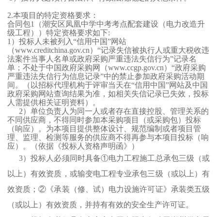
2
.
本项目的特定资格要求：
合同包
1
（
潮安区凤凰中学中考考点配套建设（电力改造升
级工程）
）
特定资格要求如下
:
1）
投标人
未被列入
“
信用中国
”
网站
（
www.creditchina.gov.cn
）
“
记录失信被执行人或重大税收违
法案件当事人名单或政府采购严重违法失信行为
”
记录名
单；不处于中国政府采购网
（
www.ccgp.gov.cn
）
“
政府采购
严重违法失信行为信息记录
”
中的禁止参加政府采购活动期
间。（以
招标代理机构
于评审当天在
“
信用中国
”
网站及中国
政府采购网
站
查询结果为准，如相关失信记录已失效，
投标
人
需提供相关证明资料）。
2
）
单位负责人为同一人或者存在直接控股、管理关系的
不同供应商，不得同时参加本采购项目（或采购包）投标
（响应）。为本项目提供整体设计、规范编制或者项目管
理、监理、检测等服务的供应商不得再参与本项目投标（响
应）。
（
依据《投标人资格声明函》
）
3
）
投标人
必须同时具备
①电力工程施工总承包三级（或
以上）有效资质，或输变电工程专业承包三级（或以上）有
效资质；②《承装（修、试）电力设施许可证》承装类五级
（或以上）有效资质，并持有有效的安全生产许可证。