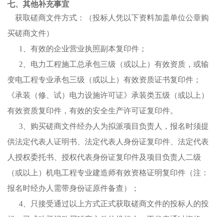
七、其他补充事宜
获取磋商文件方式：（
投标人
凭以下资料加盖单位公章购
买磋商文件）
1、
有效的企业营业执照副本
复印件
；
2、
电力工程施工总承包三级（或以上）有效资质，或输
变电工程专业承包三级（或以上）有效资质
证书复印件
；
《承装（修、试）电力设施许可证》承装类五级（或以上）
有效资质
复印件，
有效的安全生产许可证
复印件
。
3
、购买磋商文件经办人
为拟派项目负责人
，
报名时须
提
供法定代表人证明书、法定代表人
身份证复印件、
法定代表
人授权委托书
、
授权代表身份证复印件
及项目负责人
二级
（或以上）机电工程专业建造师有效资格
证明
复印件
（
注：
报名时经办人需带身份证原件备查
）
；
4
、只接受通过以上方式正式获取磋商文件的
投标人
的投