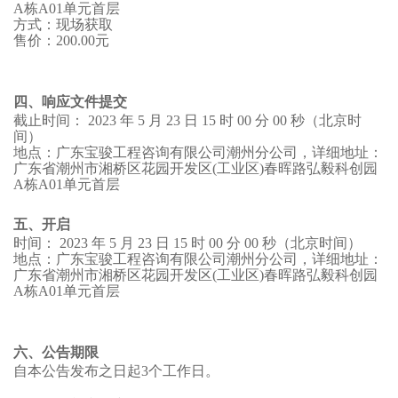
A
栋
A01
单元
首层
方式：现场获取
售价：
200.00
元
四、响应文件提交
截
止时间：
2023
年
5
月
23
日
15
时
00
分
00
秒
（北京时
间）
地点：
广东宝骏工程咨询有限公司
潮州分公司，详细地址：
广东省潮州市湘桥区花园开发区
(
工业区
)
春晖路弘毅科创园
A
栋
A01
单元
首层
五、开启
时间：
2023
年
5
月
23
日
15
时
00
分
00
秒
（北京时间）
地点：
广东宝骏工程咨询有限公司
潮州分公司，详细地址：
广东省潮州市湘桥区花园开发区
(
工业区
)
春晖路弘毅科创园
A
栋
A01
单元
首层
六、公告期限
自本公告发布之日起
3
个工作日。