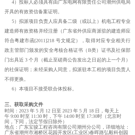
4）投标人
必须具有由广东电网有限责任公司潮州供电局
开具的有效资信备案证明。
5）
拟派项目负责人应具备二级（或以上）机电工程专业
建造师有效资格并经注册（广东省外供应商派驻的建造师应
符合粤建市函
[2011]218 号文规定），取得对应专业相关行
政主管部门颁发的安全考核合格证书（B类）证书及社保部
门出具近 3 个月（截止至磋商公告发出之日起的上一个月）
的社保证明；未经采购人同意，拟派驻本工程的项目负责人
不得更换。
6
）
本项目不接受联合体投标
。
三、获取采购文件
时间：
2023
年
5
月
12
日至
202
3
年
5
月
18
日，每天上
午
9:00
时至
11:30
时，下午
14:00
时至
17:30
时（北京时
间，下同，法定节假日除外）
地点：
广东宝骏工程咨询有限公司
潮州分公司，详细地址：
广东省潮州市湘桥区花园开发区
(
工业区
)
春晖路弘毅科创园