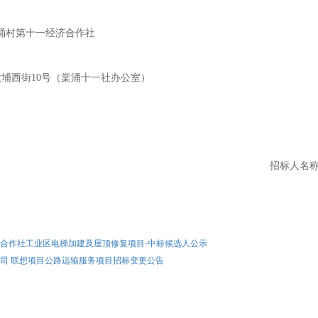
涌村第十一经济合作社
大埔西街
10号（棠涌十一社办公室）
招标人名
合作社工业区电梯加建及屋顶修复项目-中标候选人公示
司 联想项目公路运输服务项目招标变更公告