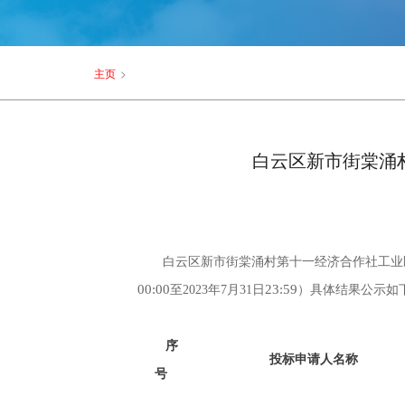
主页
>
白云区新市街棠涌
白云区新市街棠涌村第十一经济合作社工业
00:00
23:59
至
2023年
7
月
31
日
）
具体结果公示如
序
投标申请人名称
号