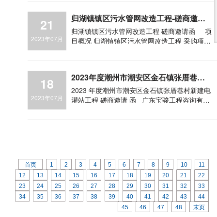
归湖镇镇区污水管网改造工程-磋商邀请
21
函
归湖镇镇区污水管网改造工程 磋商邀请函 项
2023年07月
目概况 归湖镇镇区污水管网改造工程 采购项目
的潜在投标人应在......
2023年度潮州市潮安区金石镇张厝巷村
18
新建电灌站工程-磋商邀请函
2023 年度潮州市潮安区金石镇张厝巷村新建电
2023年07月
灌站工程 磋商邀请 函 广东宝骏工程咨询有限
公司 受 潮州市潮安区金石镇张厝巷经济联合
社......
首页
1
2
3
4
5
6
7
8
9
10
11
12
13
14
15
16
17
18
19
20
21
22
23
24
25
26
27
28
29
30
31
32
33
34
35
36
37
38
39
40
41
42
43
44
45
46
47
48
末页