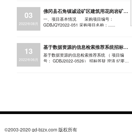
分公司长沙站行包装卸搬运服务项目（项目编
号：......
佛冈县石角镇诚迳矿区建筑用花岗岩矿前
03
期储量核实报告及开发利用方案编制工作
一、项目基本情况 采购项目编号：
项目终止公告
2022年08月
GDBJQY2022-051 采购项目名称：......
基于数据资源的信息检索推荐系统招标答
13
疑澄清纪要
基于数据资源的信息检索推荐系统 （ 项目编
2022年06月
号： GDBJ2022-0526） 招标答疑 澄清 纪要
......
©2003-2020 gd-bjzx.com 版权所有