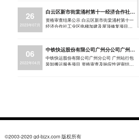
白云区新市街棠涌村第十一经济合作社工
26
业区电梯加建及屋顶修复项目-资格审查
资格审查结果公示 白云区新市街棠涌村第十一
结果公示
2023年07月
经济合作社工业区电梯加建及屋顶修复项目资
格审查工作已经结束， 现对本项目的资格审查
结果予以公示（公示时间： 2023年 7 月 27 日
00:00 至......
中铁快运股份有限公司广州分公司广州站
06
行包装卸搬运服务项目资格审查及响应性
中铁快运股份有限公司广州分公司 广州站行包
评审结果公示
2022年04月
装卸搬运服务项目 资格审查及响应性评审结果
公示 广东宝骏工程咨询有限公司受中铁快运
股份有限公司广州分公司的委托，于......
©2003-2020 gd-bjzx.com 版权所有